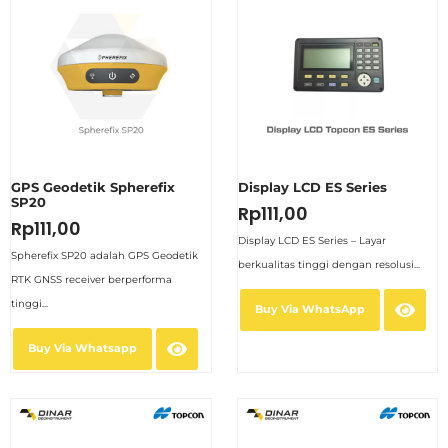
GPS Geodetik Spherefix
Display LCD ES Series
SP20
Rp
111,00
Rp
111,00
Display LCD ES Series – Layar
Spherefix SP20 adalah GPS Geodetik
berkualitas tinggi dengan resolusi...
RTK GNSS receiver berperforma
tinggi...
Buy Via WhatsApp
Buy Via Whatsapp