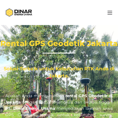
Rental GPS Geodetik Jakarta
Solusi Terbaik untuk Kebutuhan RTK Anda di
Jakarta.
Apakah Anda membutuhkan
rental GPS Geodetik di
Jakarta
dengan harga terjangkau dan akurasi tinggi?
PT. Dinar Energi Utama
menyediakan layanan sewa
GPS Geodetik terbaik untuk kebutuhan survey,