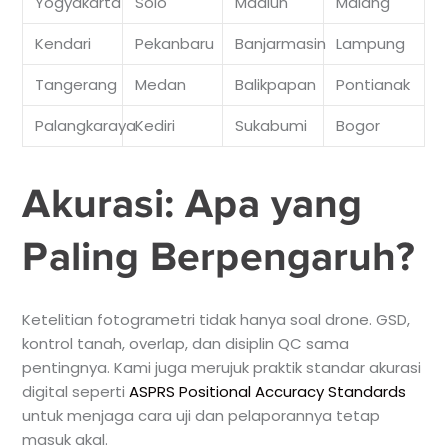
Yogyakarta
Solo
Madiun
Malang
Kendari
Pekanbaru
Banjarmasin
Lampung
Tangerang
Medan
Balikpapan
Pontianak
Palangkaraya
Kediri
Sukabumi
Bogor
Akurasi: Apa yang
Paling Berpengaruh?
Ketelitian fotogrametri tidak hanya soal drone. GSD,
kontrol tanah, overlap, dan disiplin QC sama
pentingnya. Kami juga merujuk praktik standar akurasi
digital seperti
ASPRS Positional Accuracy Standards
untuk menjaga cara uji dan pelaporannya tetap
masuk akal.