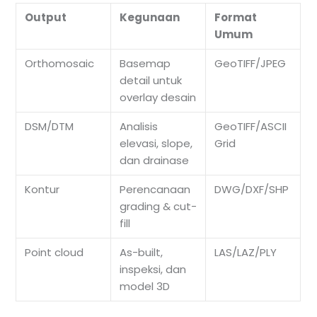
Output
Kegunaan
Format
Umum
Orthomosaic
Basemap
GeoTIFF/JPEG
detail untuk
overlay desain
DSM/DTM
Analisis
GeoTIFF/ASCII
elevasi, slope,
Grid
dan drainase
Kontur
Perencanaan
DWG/DXF/SHP
grading & cut-
fill
Point cloud
As-built,
LAS/LAZ/PLY
inspeksi, dan
model 3D