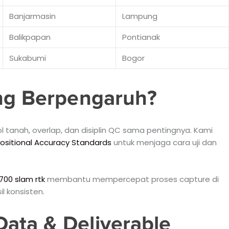
Banjarmasin
Lampung
Balikpapan
Pontianak
Sukabumi
Bogor
ing Berpengaruh?
ol tanah, overlap, dan disiplin QC sama pentingnya. Kami
ositional Accuracy Standards
untuk menjaga cara uji dan
700 slam rtk
membantu mempercepat proses capture di
il konsisten.
ata & Deliverable