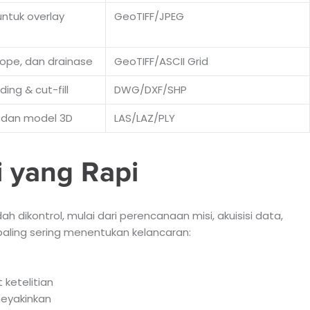
ntuk overlay
GeoTIFF/JPEG
slope, dan drainase
GeoTIFF/ASCII Grid
ng & cut-fill
DWG/DXF/SHP
i, dan model 3D
LAS/LAZ/PLY
i yang Rapi
ikontrol, mulai dari perencanaan misi, akuisisi data,
paling sering menentukan kelancaran:
ketelitian
meyakinkan