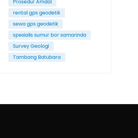
Prosedur Amdal
rental gps geodetik
sewa gps geodetik
spesialis sumur bor samarinda
Survey Geologi
Tambang Batubara