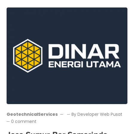
GeotechnicalServices
By
Developer Web Pusat
0 comment