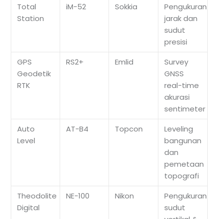
Total
iM-52
Sokkia
Pengukuran
Station
jarak dan
sudut
presisi
GPS
RS2+
Emlid
Survey
Geodetik
GNSS
RTK
real-time
akurasi
sentimeter
Auto
AT-B4
Topcon
Leveling
Level
bangunan
dan
pemetaan
topografi
Theodolite
NE-100
Nikon
Pengukuran
Digital
sudut