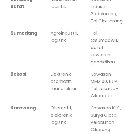
Barat
logistik
industri
Padalarang,
Tol Cipularang
Sumedang
Agroindustri,
Tol
logistik
Cisumdawu,
dekat
kawasan
pendidikan
Bekasi
Elektronik,
Kawasan
otomotif,
MM2100, EJIP,
manufaktur
Tol Jakarta-
Cikampek
Karawang
Otomotif,
Kawasan KIIC,
elektronik,
Surya Cipta,
logistik
Pelabuhan
Cikarang