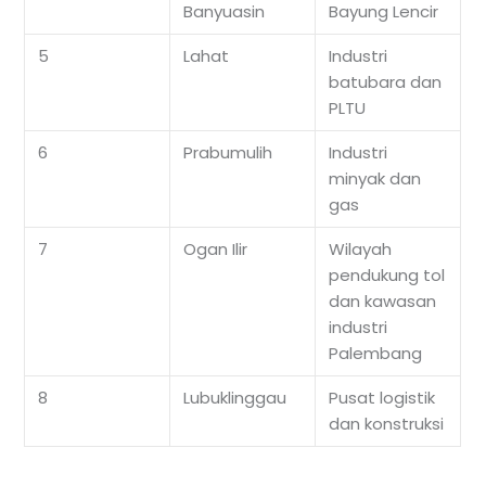
Banyuasin
Bayung Lencir
5
Lahat
Industri
batubara dan
PLTU
6
Prabumulih
Industri
minyak dan
gas
7
Ogan Ilir
Wilayah
pendukung tol
dan kawasan
industri
Palembang
8
Lubuklinggau
Pusat logistik
dan konstruksi