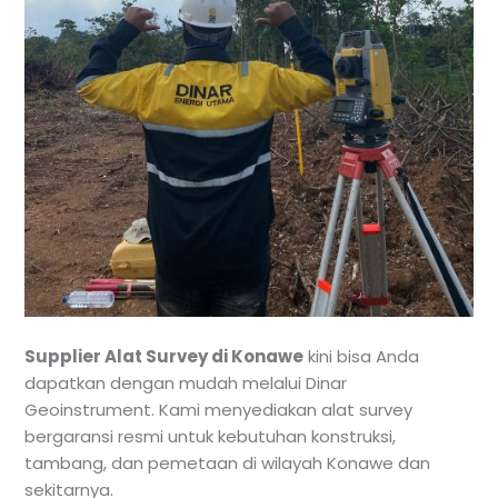
Supplier Alat Survey di Konawe
kini bisa Anda
dapatkan dengan mudah melalui Dinar
Geoinstrument. Kami menyediakan alat survey
bergaransi resmi untuk kebutuhan konstruksi,
tambang, dan pemetaan di wilayah Konawe dan
sekitarnya.