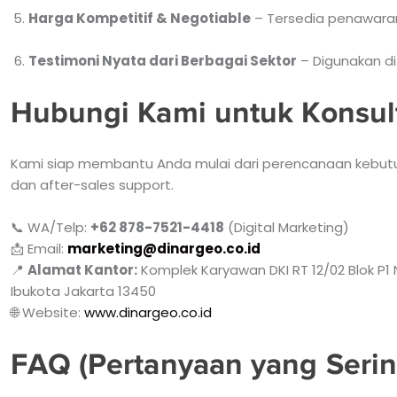
Harga Kompetitif & Negotiable
– Tersedia penawaran
Testimoni Nyata dari Berbagai Sektor
– Digunakan di
Hubungi Kami untuk Konsul
Kami siap membantu Anda mulai dari perencanaan kebutuha
dan after-sales support.
📞 WA/Telp:
+62 878-7521-4418
(Digital Marketing)
📩 Email:
marketing@dinargeo.co.id
📍
Alamat Kantor:
Komplek Karyawan DKI RT 12/02 Blok P1 
Ibukota Jakarta 13450
🌐 Website:
www.dinargeo.co.id
FAQ (Pertanyaan yang Serin