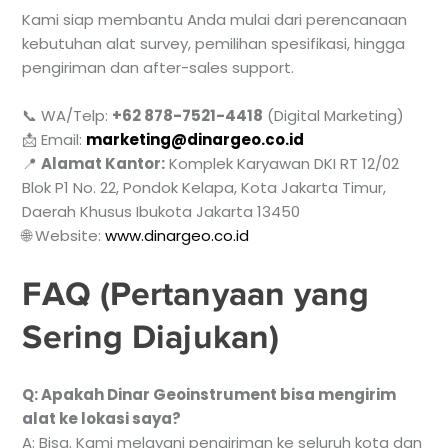
Kami siap membantu Anda mulai dari perencanaan
kebutuhan alat survey, pemilihan spesifikasi, hingga
pengiriman dan after-sales support.
📞 WA/Telp:
+62 878-7521-4418
(Digital Marketing)
📩 Email:
marketing@dinargeo.co.id
📍
Alamat Kantor:
Komplek Karyawan DKI RT 12/02
Blok P1 No. 22, Pondok Kelapa, Kota Jakarta Timur,
Daerah Khusus Ibukota Jakarta 13450
🌐 Website:
www.dinargeo.co.id
FAQ (Pertanyaan yang
Sering Diajukan)
Q: Apakah Dinar Geoinstrument bisa mengirim
alat ke lokasi saya?
A: Bisa. Kami melayani pengiriman ke seluruh kota dan