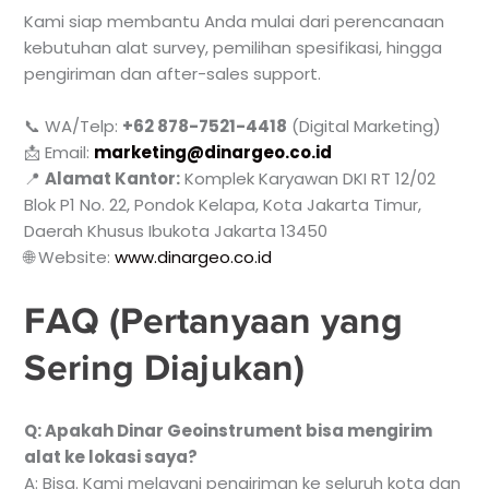
Kami siap membantu Anda mulai dari perencanaan
kebutuhan alat survey, pemilihan spesifikasi, hingga
pengiriman dan after-sales support.
📞 WA/Telp:
+62 878-7521-4418
(Digital Marketing)
📩 Email:
marketing@dinargeo.co.id
📍
Alamat Kantor:
Komplek Karyawan DKI RT 12/02
Blok P1 No. 22, Pondok Kelapa, Kota Jakarta Timur,
Daerah Khusus Ibukota Jakarta 13450
🌐 Website:
www.dinargeo.co.id
FAQ (Pertanyaan yang
Sering Diajukan)
Q: Apakah Dinar Geoinstrument bisa mengirim
alat ke lokasi saya?
A: Bisa. Kami melayani pengiriman ke seluruh kota dan