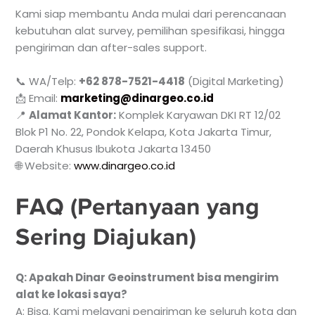
Kami siap membantu Anda mulai dari perencanaan
kebutuhan alat survey, pemilihan spesifikasi, hingga
pengiriman dan after-sales support.
📞 WA/Telp:
+62 878-7521-4418
(Digital Marketing)
📩 Email:
marketing@dinargeo.co.id
📍
Alamat Kantor:
Komplek Karyawan DKI RT 12/02
Blok P1 No. 22, Pondok Kelapa, Kota Jakarta Timur,
Daerah Khusus Ibukota Jakarta 13450
🌐 Website:
www.dinargeo.co.id
FAQ (Pertanyaan yang
Sering Diajukan)
Q: Apakah Dinar Geoinstrument bisa mengirim
alat ke lokasi saya?
A: Bisa. Kami melayani pengiriman ke seluruh kota dan