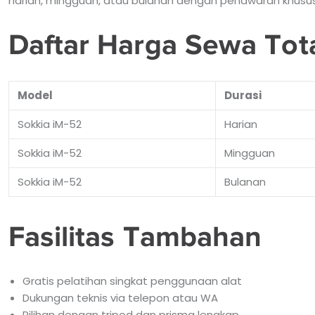
harian, mingguan, atau bulanan dengan penawaran khusus 
Daftar Harga Sewa Tota
Model
Durasi
Sokkia iM-52
Harian
Sokkia iM-52
Mingguan
Sokkia iM-52
Bulanan
Fasilitas Tambahan
Gratis pelatihan singkat penggunaan alat
Dukungan teknis via telepon atau WA
Pilihan dengan tripod dan prisma lengkap