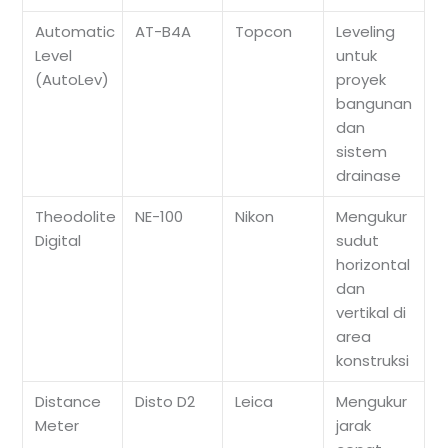
Automatic
AT-B4A
Topcon
Leveling
Level
untuk
(AutoLev)
proyek
bangunan
dan
sistem
drainase
Theodolite
NE-100
Nikon
Mengukur
Digital
sudut
horizontal
dan
vertikal di
area
konstruksi
Distance
Disto D2
Leica
Mengukur
Meter
jarak