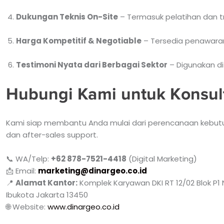
Dukungan Teknis On-Site
– Termasuk pelatihan dan t
Harga Kompetitif & Negotiable
– Tersedia penawaran
Testimoni Nyata dari Berbagai Sektor
– Digunakan di
Hubungi Kami untuk Konsul
Kami siap membantu Anda mulai dari perencanaan kebutuha
dan after-sales support.
📞 WA/Telp:
+62 878-7521-4418
(Digital Marketing)
📩 Email:
marketing@dinargeo.co.id
📍
Alamat Kantor:
Komplek Karyawan DKI RT 12/02 Blok P1 
Ibukota Jakarta 13450
🌐 Website:
www.dinargeo.co.id