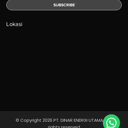
Lokasi
© Copyright 2026 PT. DINAR ENERGI UTAMA - All
Ada yang bisa kami bantu?
rights reserved