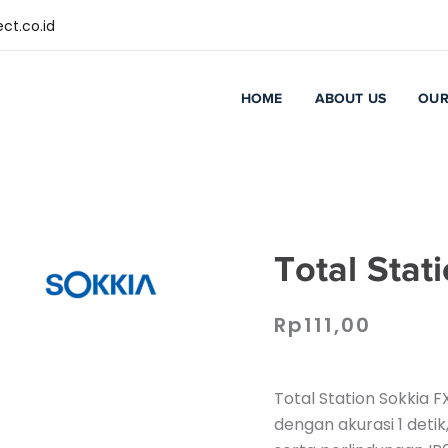
ct.co.id
HOME
ABOUT US
OUR
Total Stat
Rp
111,00
Total Station Sokkia FX
dengan akurasi 1 detik