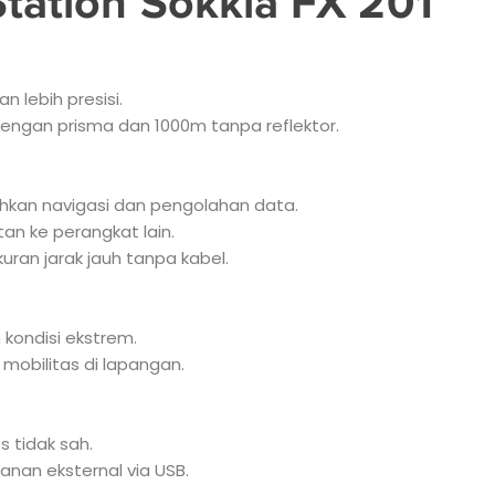
tation Sokkia FX 201
n lebih presisi.
ngan prisma dan 1000m tanpa reflektor.
kan navigasi dan pengolahan data.
tan ke perangkat lain.
ran jarak jauh tanpa kabel.
 kondisi ekstrem.
obilitas di lapangan.
 tidak sah.
nan eksternal via USB.