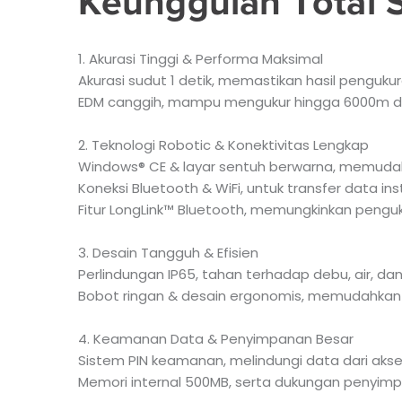
Keunggulan Total S
1. Akurasi Tinggi & Performa Maksimal
Akurasi sudut 1 detik, memastikan hasil pengukura
EDM canggih, mampu mengukur hingga 6000m de
2. Teknologi Robotic & Konektivitas Lengkap
Windows® CE & layar sentuh berwarna, memudah
Koneksi Bluetooth & WiFi, untuk transfer data ins
Fitur LongLink™ Bluetooth, memungkinkan penguku
3. Desain Tangguh & Efisien
Perlindungan IP65, tahan terhadap debu, air, dan
Bobot ringan & desain ergonomis, memudahkan m
4. Keamanan Data & Penyimpanan Besar
Sistem PIN keamanan, melindungi data dari akses
Memori internal 500MB, serta dukungan penyimpa