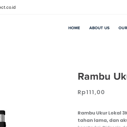
ct.co.id
HOME
ABOUT US
OUR
Rambu Uku
Rp
111,00
Rambu Ukur Lokal 3
tahan lama, dan ak