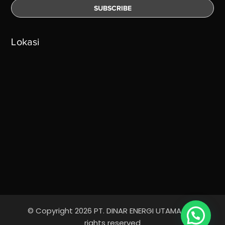
Lokasi
© Copyright 2026 PT. DINAR ENERGI UTAMA - All
Ada yang bisa kami bantu?
rights reserved