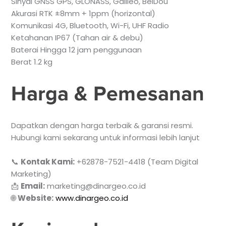
Sinyal GNSS GPS, GLONASS, Galileo, BeiDou
Akurasi RTK ±8mm + 1ppm (horizontal)
Komunikasi 4G, Bluetooth, Wi-Fi, UHF Radio
Ketahanan IP67 (Tahan air & debu)
Baterai Hingga 12 jam penggunaan
Berat 1.2 kg
Harga & Pemesanan
Dapatkan dengan harga terbaik & garansi resmi.
Hubungi kami sekarang untuk informasi lebih lanjut
📞
Kontak Kami:
+62878-7521-4418 (Team Digital
Marketing)
📩
Email:
marketing@dinargeo.co.id
🌐
Website:
www.dinargeo.co.id