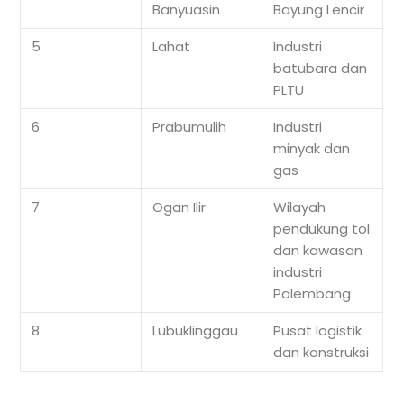
Banyuasin
Bayung Lencir
5
Lahat
Industri
batubara dan
PLTU
6
Prabumulih
Industri
minyak dan
gas
7
Ogan Ilir
Wilayah
pendukung tol
dan kawasan
industri
Palembang
8
Lubuklinggau
Pusat logistik
dan konstruksi