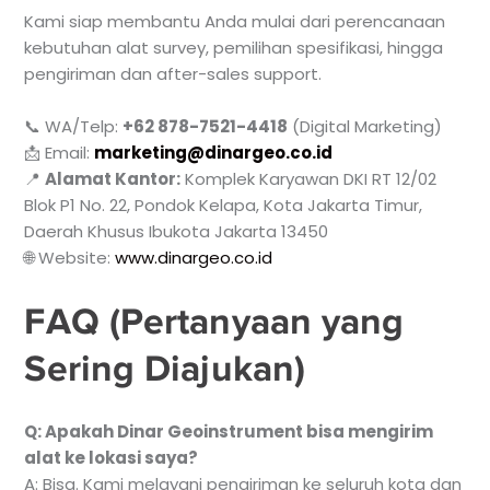
Kami siap membantu Anda mulai dari perencanaan
kebutuhan alat survey, pemilihan spesifikasi, hingga
pengiriman dan after-sales support.
📞 WA/Telp:
+62 878-7521-4418
(Digital Marketing)
📩 Email:
marketing@dinargeo.co.id
📍
Alamat Kantor:
Komplek Karyawan DKI RT 12/02
Blok P1 No. 22, Pondok Kelapa, Kota Jakarta Timur,
Daerah Khusus Ibukota Jakarta 13450
🌐 Website:
www.dinargeo.co.id
FAQ (Pertanyaan yang
Sering Diajukan)
Q: Apakah Dinar Geoinstrument bisa mengirim
alat ke lokasi saya?
A: Bisa. Kami melayani pengiriman ke seluruh kota dan