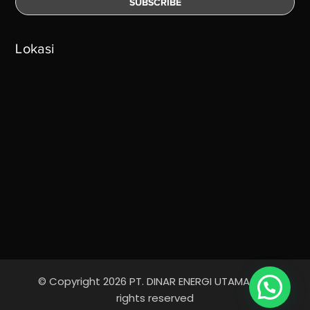
Lokasi
© Copyright 2026 PT. DINAR ENERGI UTAMA - All
Ada yang bisa kami bantu?
rights reserved