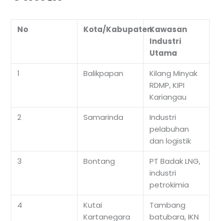
No
Kota/Kabupaten
Kawasan
Industri
Utama
1
Balikpapan
Kilang Minyak
RDMP, KIPI
Kariangau
2
Samarinda
Industri
pelabuhan
dan logistik
3
Bontang
PT Badak LNG,
industri
petrokimia
4
Kutai
Tambang
Kartanegara
batubara, IKN