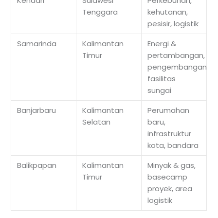
Kendari
Sulawesi
Perkebunan,
Tenggara
kehutanan,
pesisir, logistik
Samarinda
Kalimantan
Energi &
Timur
pertambangan,
pengembangan
fasilitas
sungai
Banjarbaru
Kalimantan
Perumahan
Selatan
baru,
infrastruktur
kota, bandara
Balikpapan
Kalimantan
Minyak & gas,
Timur
basecamp
proyek, area
logistik