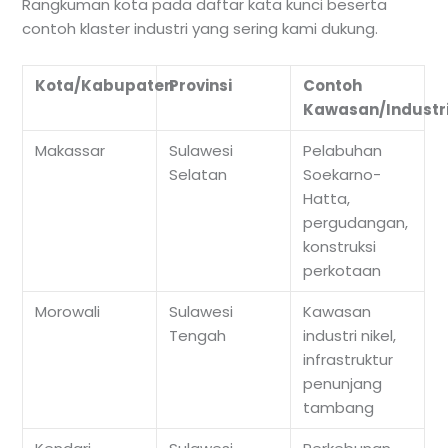
Rangkuman kota pada daftar kata kunci beserta
contoh klaster industri yang sering kami dukung.
Kota/Kabupaten
Provinsi
Contoh
Kawasan/Industr
Makassar
Sulawesi
Pelabuhan
Selatan
Soekarno-
Hatta,
pergudangan,
konstruksi
perkotaan
Morowali
Sulawesi
Kawasan
Tengah
industri nikel,
infrastruktur
penunjang
tambang