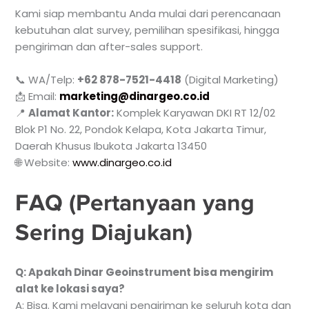
Kami siap membantu Anda mulai dari perencanaan
kebutuhan alat survey, pemilihan spesifikasi, hingga
pengiriman dan after-sales support.
📞 WA/Telp:
+62 878-7521-4418
(Digital Marketing)
📩 Email:
marketing@dinargeo.co.id
📍
Alamat Kantor:
Komplek Karyawan DKI RT 12/02
Blok P1 No. 22, Pondok Kelapa, Kota Jakarta Timur,
Daerah Khusus Ibukota Jakarta 13450
🌐 Website:
www.dinargeo.co.id
FAQ (Pertanyaan yang
Sering Diajukan)
Q: Apakah Dinar Geoinstrument bisa mengirim
alat ke lokasi saya?
A: Bisa. Kami melayani pengiriman ke seluruh kota dan