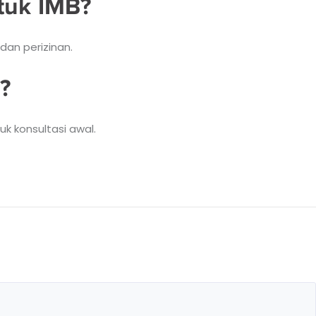
tuk IMB?
dan perizinan.
?
k konsultasi awal.