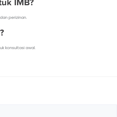
tuk IMB?
dan perizinan.
?
k konsultasi awal.