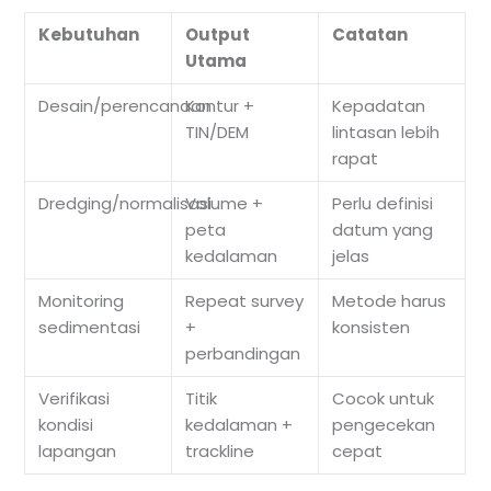
Kebutuhan
Output
Catatan
Utama
Desain/perencanaan
Kontur +
Kepadatan
TIN/DEM
lintasan lebih
rapat
Dredging/normalisasi
Volume +
Perlu definisi
peta
datum yang
kedalaman
jelas
Monitoring
Repeat survey
Metode harus
sedimentasi
+
konsisten
perbandingan
Verifikasi
Titik
Cocok untuk
kondisi
kedalaman +
pengecekan
lapangan
trackline
cepat