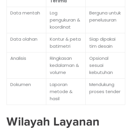
Terima
Data mentah
Log
Berguna untuk
pengukuran &
penelusuran
koordinat
Data olahan
Kontur & peta
Siap dipakai
batimetri
tim desain
Analisis
Ringkasan
Opsional
kedalaman &
sesuai
volume
kebutuhan
Dokumen
Laporan
Mendukung
metode &
proses tender
hasil
Wilayah Layanan