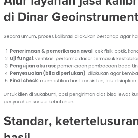
Alur layanan jasa kali
di Dinar Geoinstrumen
Secara umum, proses kalibrasi dilakukan bertahap agar has
Penerimaan & pemeriksaan awal
: cek fisik, optik, k
Uji fungsi
: verifikasi performa dasar termasuk kestab
Pengujian akurasi
: pemeriksaan pembacaan beda tin
Penyesuaian (bila diperlukan)
: dilakukan agar kembal
Final check
: memastikan hasil konsisten, lalu disiapka
Untuk klien di Sukabumi, opsi pengiriman alat bisa lewat k
penyerahan sesuai kebutuhan.
Standar, ketertelusura
hasil