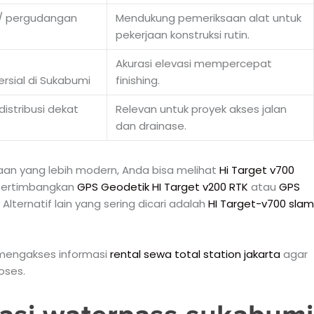
i/ pergudangan
Mendukung pemeriksaan alat untuk
pekerjaan konstruksi rutin.
Akurasi elevasi mempercepat
sial di Sukabumi
finishing.
distribusi dekat
Relevan untuk proyek akses jalan
dan drainase.
n yang lebih modern, Anda bisa melihat
Hi Target v700
 pertimbangkan
GPS Geodetik HI Target v200 RTK
atau
GPS
lternatif lain yang sering dicari adalah
HI Target-v700 slam
a mengakses informasi
rental sewa total station jakarta
agar
oses.