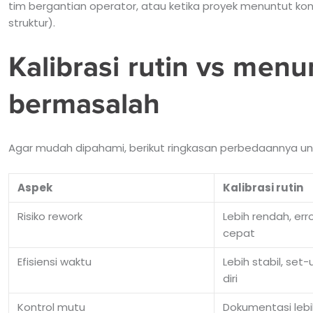
tim bergantian operator, atau ketika proyek menuntut kontr
struktur).
Kalibrasi rutin vs men
bermasalah
Agar mudah dipahami, berikut ringkasan perbedaannya unt
Aspek
Kalibrasi rutin
Risiko rework
Lebih rendah, erro
cepat
Efisiensi waktu
Lebih stabil, set
diri
Kontrol mutu
Dokumentasi lebi