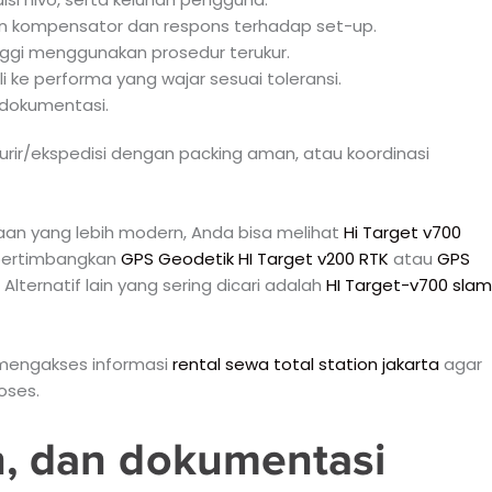
ilan kompensator dan respons terhadap set-up.
ggi menggunakan prosedur terukur.
i ke performa yang wajar sesuai toleransi.
n dokumentasi.
 kurir/ekspedisi dengan packing aman, atau koordinasi
n yang lebih modern, Anda bisa melihat
Hi Target v700
 pertimbangkan
GPS Geodetik HI Target v200 RTK
atau
GPS
lternatif lain yang sering dicari adalah
HI Target-v700 slam
a mengakses informasi
rental sewa total station jakarta
agar
oses.
n, dan dokumentasi