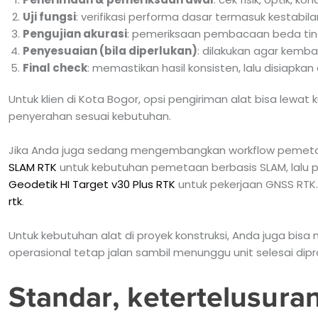
Uji fungsi
: verifikasi performa dasar termasuk kestab
Pengujian akurasi
: pemeriksaan pembacaan beda tin
Penyesuaian (bila diperlukan)
: dilakukan agar kembal
Final check
: memastikan hasil konsisten, lalu disiapka
Untuk klien di Kota Bogor, opsi pengiriman alat bisa lewat
penyerahan sesuai kebutuhan.
Jika Anda juga sedang mengembangkan workflow pemetaa
SLAM RTK
untuk kebutuhan pemetaan berbasis SLAM, lalu
Geodetik HI Target v30 Plus RTK
untuk pekerjaan GNSS RTK. A
rtk
.
Untuk kebutuhan alat di proyek konstruksi, Anda juga bis
operasional tetap jalan sambil menunggu unit selesai dipr
Standar, ketertelusura