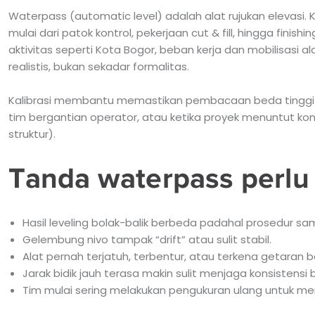
Waterpass (automatic level) adalah alat rujukan elevasi.
mulai dari patok kontrol, pekerjaan cut & fill, hingga finis
aktivitas seperti Kota Bogor, beban kerja dan mobilisasi alat
realistis, bukan sekadar formalitas.
Kalibrasi membantu memastikan pembacaan beda tinggi ko
tim bergantian operator, atau ketika proyek menuntut kontr
struktur).
Tanda waterpass perlu 
Hasil leveling bolak-balik berbeda padahal prosedur sa
Gelembung nivo tampak “drift” atau sulit stabil.
Alat pernah terjatuh, terbentur, atau terkena getaran be
Jarak bidik jauh terasa makin sulit menjaga konsistensi
Tim mulai sering melakukan pengukuran ulang untuk me