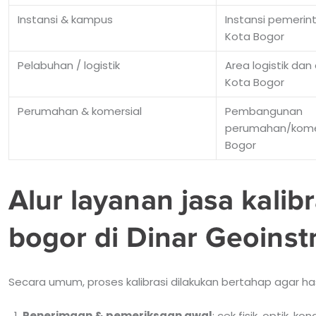
Instansi & kampus
Instansi pemerin
Kota Bogor
Pelabuhan / logistik
Area logistik dan 
Kota Bogor
Perumahan & komersial
Pembangunan
perumahan/komer
Bogor
Alur layanan jasa kalib
bogor di Dinar Geoins
Secara umum, proses kalibrasi dilakukan bertahap agar has
Penerimaan & pemeriksaan awal
: cek fisik, optik, k