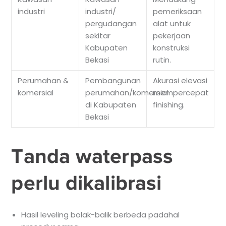
industri
industri/
pemeriksaan
pergudangan
alat untuk
sekitar
pekerjaan
Kabupaten
konstruksi
Bekasi
rutin.
Perumahan &
Pembangunan
Akurasi elevasi
komersial
perumahan/komersial
mempercepat
di Kabupaten
finishing.
Bekasi
Tanda waterpass
perlu dikalibrasi
Hasil leveling bolak-balik berbeda padahal