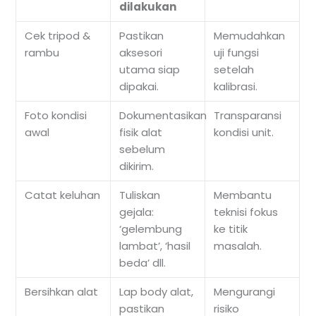
dilakukan
Cek tripod &
Pastikan
Memudahkan
rambu
aksesori
uji fungsi
utama siap
setelah
dipakai.
kalibrasi.
Foto kondisi
Dokumentasikan
Transparansi
awal
fisik alat
kondisi unit.
sebelum
dikirim.
Catat keluhan
Tuliskan
Membantu
gejala:
teknisi fokus
‘gelembung
ke titik
lambat’, ‘hasil
masalah.
beda’ dll.
Bersihkan alat
Lap body alat,
Mengurangi
pastikan
risiko