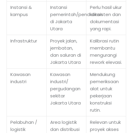
Instansi &
Instansi
Perlu hasil ukur
kampus
pemerintah/pendidikan
konsisten dan
di Jakarta
dokumentasi
Utara
yang rapi.
Infrastruktur
Proyek jalan,
Kalibrasi rutin
jembatan,
membantu
dan saluran di
mengurangi
Jakarta Utara
rework elevasi.
Kawasan
Kawasan
Mendukung
industri
industri/
pemeriksaan
pergudangan
alat untuk
sekitar
pekerjaan
Jakarta Utara
konstruksi
rutin.
Pelabuhan /
Area logistik
Relevan untuk
logistik
dan distribusi
proyek akses