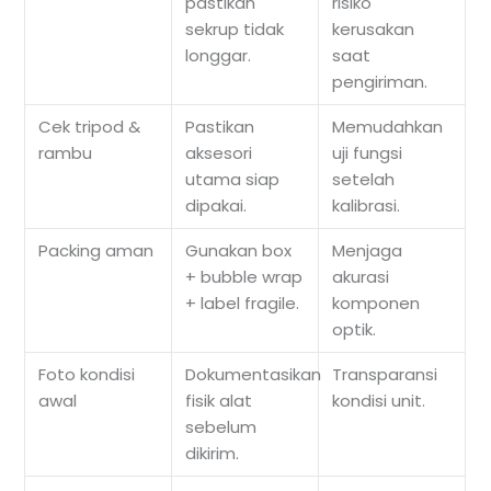
pastikan
risiko
sekrup tidak
kerusakan
longgar.
saat
pengiriman.
Cek tripod &
Pastikan
Memudahkan
rambu
aksesori
uji fungsi
utama siap
setelah
dipakai.
kalibrasi.
Packing aman
Gunakan box
Menjaga
+ bubble wrap
akurasi
+ label fragile.
komponen
optik.
Foto kondisi
Dokumentasikan
Transparansi
awal
fisik alat
kondisi unit.
sebelum
dikirim.