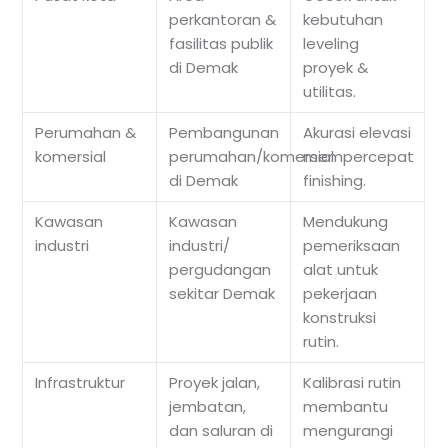
perkantoran &
kebutuhan
fasilitas publik
leveling
di Demak
proyek &
utilitas.
Perumahan &
Pembangunan
Akurasi elevasi
komersial
perumahan/komersial
mempercepat
di Demak
finishing.
Kawasan
Kawasan
Mendukung
industri
industri/
pemeriksaan
pergudangan
alat untuk
sekitar Demak
pekerjaan
konstruksi
rutin.
Infrastruktur
Proyek jalan,
Kalibrasi rutin
jembatan,
membantu
dan saluran di
mengurangi