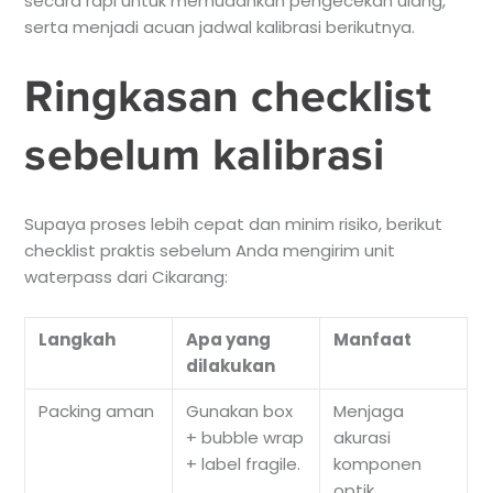
secara rapi untuk memudahkan pengecekan ulang,
serta menjadi acuan jadwal kalibrasi berikutnya.
Ringkasan checklist
sebelum kalibrasi
Supaya proses lebih cepat dan minim risiko, berikut
checklist praktis sebelum Anda mengirim unit
waterpass dari Cikarang:
Langkah
Apa yang
Manfaat
dilakukan
Packing aman
Gunakan box
Menjaga
+ bubble wrap
akurasi
+ label fragile.
komponen
optik.