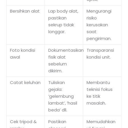
Bersihkan alat
Lap body alat,
Mengurangi
pastikan
risiko
sekrup tidak
kerusakan
longgar.
saat
pengiriman.
Foto kondisi
Dokumentasikan
Transparansi
awal
fisik alat
kondisi unit.
sebelum
dikirim.
Catat keluhan
Tuliskan
Membantu
gejala:
teknisi fokus
‘gelembung
ke titik
lambat’, ‘hasil
masalah.
beda’ dll.
Cek tripod &
Pastikan
Memudahkan