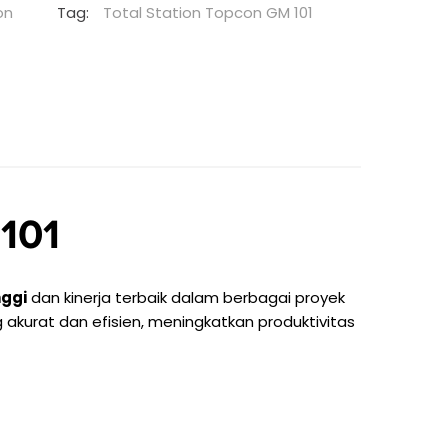
on
Tag:
Total Station Topcon GM 101
 101
nggi
dan kinerja terbaik dalam berbagai proyek
 akurat dan efisien, meningkatkan produktivitas