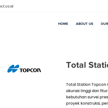
ct.co.id
HOME
ABOUT US
OUR
Total Sta
Total Station Topcon
akurasi tinggi dan fi
kebutuhan survei pres
proyek konstruksi, p