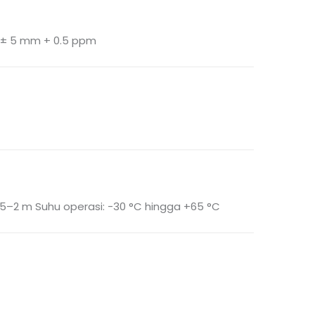
al ± 5 mm + 0.5 ppm
1,5–2 m
Suhu operasi: -30 °C hingga +65 °C