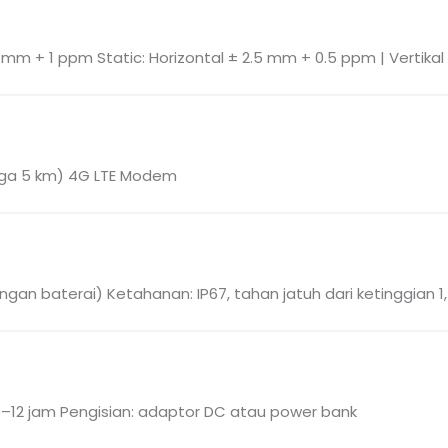
15 mm + 1 ppm
Static: Horizontal ± 2.5 mm + 0.5 ppm | Vertik
gga 5 km)
4G LTE Modem
engan baterai)
Ketahanan: IP67, tahan jatuh dari ketinggian 
9–12 jam
Pengisian: adaptor DC atau power bank