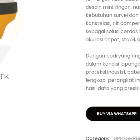
desain mini, ringan, 
kebutuhan survei dan
konstelasi, tilt compe
sebagai solusi cerda
akurasi cepat, stabil, 
Dengan bodi yang rin
dalam kondisi lapang
proteksi industri, bat
lengkap, perangkat i
hasil data yang presisi
BUY VIA WHATSAPP
Category:
GPS Geode