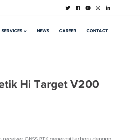
 SERVICES
NEWS
CAREER
CONTACT
tik Hi Target V200
h receiver GNSS RTK generasi terbaru dengan