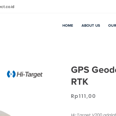
ct.co.id
HOME
ABOUT US
OUR
GPS Geode
RTK
Rp
111,00
Hi-Target V200 adala