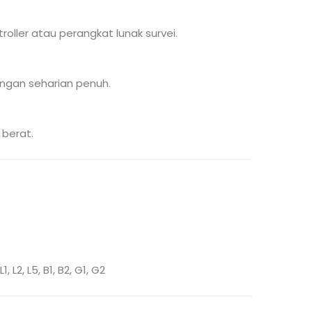
roller atau perangkat lunak survei.
ngan seharian penuh.
 berat.
 L2, L5, B1, B2, G1, G2