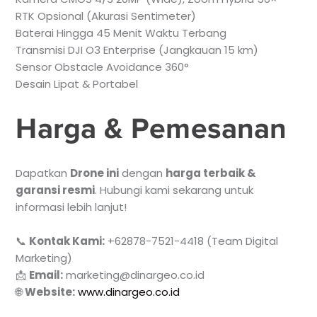
RTK Opsional (Akurasi Sentimeter)
Baterai Hingga 45 Menit Waktu Terbang
Transmisi DJI O3 Enterprise (Jangkauan 15 km)
Sensor Obstacle Avoidance 360°
Desain Lipat & Portabel
Harga & Pemesanan
Dapatkan
Drone ini
dengan
harga terbaik &
garansi resmi
. Hubungi kami sekarang untuk
informasi lebih lanjut!
📞
Kontak Kami:
+62878-7521-4418 (Team Digital
Marketing)
📩
Email:
marketing@dinargeo.co.id
🌐
Website:
www.dinargeo.co.id