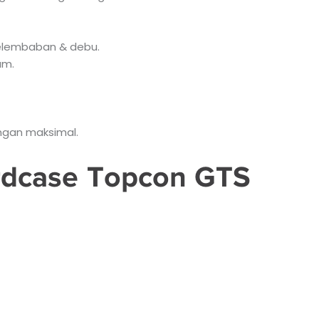
kelembaban & debu.
am.
ngan maksimal.
ardcase Topcon GTS