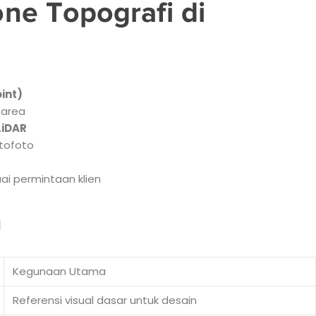
e Topografi di
int)
 area
LiDAR
rtofoto
ai permintaan klien
n
Kegunaan Utama
Referensi visual dasar untuk desain