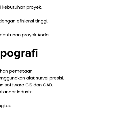
ai kebutuhan proyek.
gan efisiensi tinggi.
kebutuhan proyek Anda.
pografi
uhan pemetaan.
gunakan alat survei presisi.
n software GIS dan CAD.
andar industri.
engkap