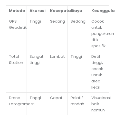
Metode
Akurasi
Kecepatan
Biaya
Keunggula
GPS
Tinggi
Sedang
Sedang
Cocok
Geodetik
untuk
pengukuran
titik
spesifik
Total
Sangat
Lambat
Tinggi
Detil
Station
tinggi
tinggi,
cocok
untuk
area
kecil
Drone
Tinggi
Cepat
Relatif
Visualisasi
Fotogrametri
rendah
baik
namun