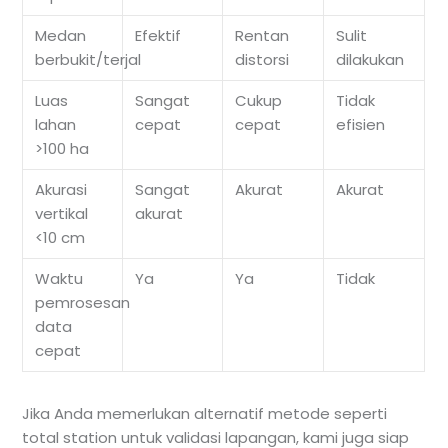
Medan
Efektif
Rentan
Sulit
berbukit/terjal
distorsi
dilakukan
Luas
Sangat
Cukup
Tidak
lahan
cepat
cepat
efisien
>100 ha
Akurasi
Sangat
Akurat
Akurat
vertikal
akurat
<10 cm
Waktu
Ya
Ya
Tidak
pemrosesan
data
cepat
Jika Anda memerlukan alternatif metode seperti
total station untuk validasi lapangan, kami juga siap