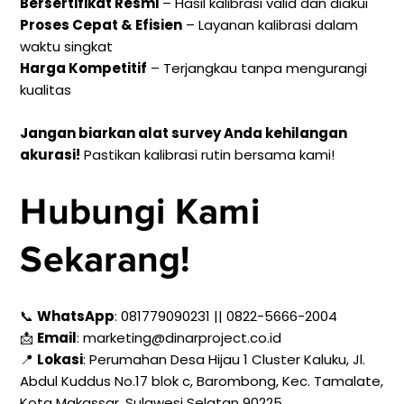
Bersertifikat Resmi
– Hasil kalibrasi valid dan diakui
Proses Cepat & Efisien
– Layanan kalibrasi dalam
waktu singkat
Harga Kompetitif
– Terjangkau tanpa mengurangi
kualitas
Jangan biarkan alat survey Anda kehilangan
akurasi!
Pastikan kalibrasi rutin bersama kami!
Hubungi Kami
Sekarang!
📞
WhatsApp
: 081779090231 ||
0822-5666-2004
📩
Email
: marketing@dinarproject.co.id
📍
Lokasi
: Perumahan Desa Hijau 1 Cluster Kaluku, Jl.
Abdul Kuddus No.17 blok c, Barombong, Kec. Tamalate,
Kota Makassar, Sulawesi Selatan 90225