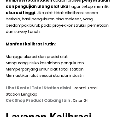
Kalibrasi total station
adalah proses
penyesuaian
dan pengujian ulang alat ukur
agar tetap memiliki
akurasi tinggi
. Jika alat tidak dikalibrasi secara
berkala, hasil pengukuran bisa meleset, yang
berdampak buruk pada proyek konstruksi, pemetaan,
dan survey tanah.
Manfaat kalibrasi rutin:
Menjaga akurasi dan presisi alat
Mengurangi risiko kesalahan pengukuran
Memperpanjang umur alat total station
Memastikan alat sesuai standar industri
Lihat Rental Total Station disini
:
Rental Total
Station Lengkap
Cek Shop Product Cabang lain
:
Dinar GI
Layanan Kalibrasi