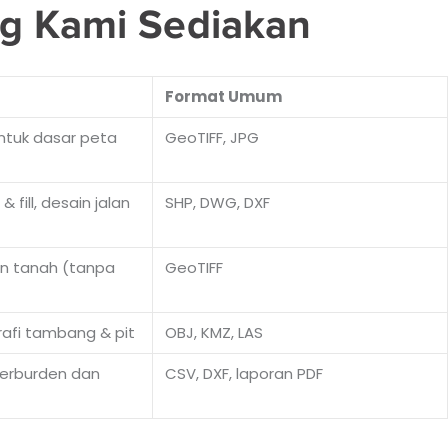
g Kami Sediakan
Format Umum
untuk dasar peta
GeoTIFF, JPG
fill, desain jalan
SHP, DWG, DXF
an tanah (tanpa
GeoTIFF
rafi tambang & pit
OBJ, KMZ, LAS
verburden dan
CSV, DXF, laporan PDF