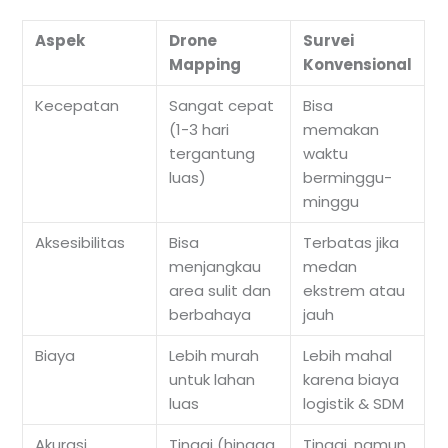
Aspek
Drone
Survei
Mapping
Konvensional
Kecepatan
Sangat cepat
Bisa
(1-3 hari
memakan
tergantung
waktu
luas)
berminggu-
minggu
Aksesibilitas
Bisa
Terbatas jika
menjangkau
medan
area sulit dan
ekstrem atau
berbahaya
jauh
Biaya
Lebih murah
Lebih mahal
untuk lahan
karena biaya
luas
logistik & SDM
Akurasi
Tinggi (hingga
Tinggi, namun