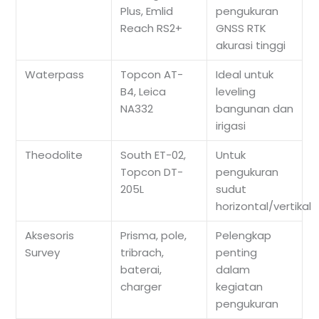
Plus, Emlid
pengukuran
Reach RS2+
GNSS RTK
akurasi tinggi
Waterpass
Topcon AT-
Ideal untuk
B4, Leica
leveling
NA332
bangunan dan
irigasi
Theodolite
South ET-02,
Untuk
Topcon DT-
pengukuran
205L
sudut
horizontal/vertikal
Aksesoris
Prisma, pole,
Pelengkap
Survey
tribrach,
penting
baterai,
dalam
charger
kegiatan
pengukuran